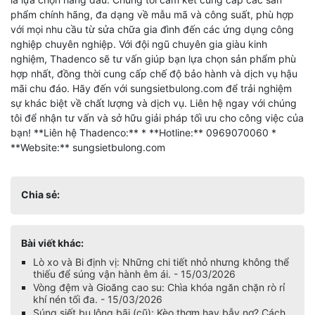
phẩm chính hãng, đa dạng về mẫu mã và công suất, phù hợp
với mọi nhu cầu từ sửa chữa gia đình đến các ứng dụng công
nghiệp chuyên nghiệp. Với đội ngũ chuyên gia giàu kinh
nghiệm, Thadenco sẽ tư vấn giúp bạn lựa chọn sản phẩm phù
hợp nhất, đồng thời cung cấp chế độ bảo hành và dịch vụ hậu
mãi chu đáo. Hãy đến với sungsietbulong.com để trải nghiệm
sự khác biệt về chất lượng và dịch vụ. Liên hệ ngay với chúng
tôi để nhận tư vấn và sở hữu giải pháp tối ưu cho công việc của
bạn! **Liên hệ Thadenco:** * **Hotline:** 0969070060 *
**Website:** sungsietbulong.com
Chia sẻ:
Bài viết khác:
Lò xo và Bi định vị: Những chi tiết nhỏ nhưng không thể
thiếu để súng vận hành êm ái. - 15/03/2026
Vòng đệm và Gioăng cao su: Chìa khóa ngăn chặn rò rỉ
khí nén tối đa. - 15/03/2026
Súng siết bu lông bãi (cũ): Kèo thơm hay bẫy nợ? Cách