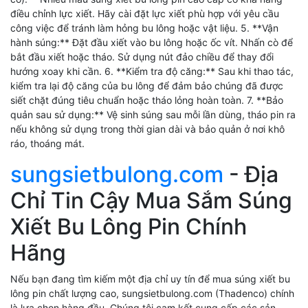
điều chỉnh lực xiết. Hãy cài đặt lực xiết phù hợp với yêu cầu
công việc để tránh làm hỏng bu lông hoặc vật liệu. 5. **Vận
hành súng:** Đặt đầu xiết vào bu lông hoặc ốc vít. Nhấn cò để
bắt đầu xiết hoặc tháo. Sử dụng nút đảo chiều để thay đổi
hướng xoay khi cần. 6. **Kiểm tra độ căng:** Sau khi thao tác,
kiểm tra lại độ căng của bu lông để đảm bảo chúng đã được
siết chặt đúng tiêu chuẩn hoặc tháo lỏng hoàn toàn. 7. **Bảo
quản sau sử dụng:** Vệ sinh súng sau mỗi lần dùng, tháo pin ra
nếu không sử dụng trong thời gian dài và bảo quản ở nơi khô
ráo, thoáng mát.
sungsietbulong.com
- Địa
Chỉ Tin Cậy Mua Sắm Súng
Xiết Bu Lông Pin Chính
Hãng
Nếu bạn đang tìm kiếm một địa chỉ uy tín để mua súng xiết bu
lông pin chất lượng cao, sungsietbulong.com (Thadenco) chính
là lựa chọn hàng đầu. Chúng tôi cam kết cung cấp các sản