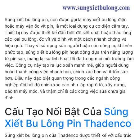
Súng xiết bu lông pin, còn được gọi là máy xiết bu lông điện
hoặc máy vặn ốc vít pin, là một loại dụng cụ cơ điện cầm tay.
Thiết bị này được thiết kế đặc biệt để siết chặt hoặc tháo lỏng
các loại bu lông, ốc vít và đinh vít một cách nhanh chóng và
hiệu quả. Thay vì sử dụng sức người hoặc các công cụ khí nén
phức tạp, súng xiết bu lông pin hoạt động dựa trên năng lượng
từ pin sạc, mang lại sự linh hoạt tối đa trong mọi môi trường làm
việc. Công cụ này tạo ra lực xoắn mạnh mẽ, giúp người dùng
hoàn thành công việc nhanh hơn, chính xác hơn và ít tốn sức
hơn. Điều này đặc biệt quan trọng trong các ngành công
nghiệp đòi hỏi độ chính xác cao như lắp ráp ô tô, xây dựng,
bảo trì máy móc, và thậm chí là các công việc sửa chữa gia
đình.
Cấu Tạo Nổi Bật Của
Súng
Xiết Bu Lông Pin Thadenco
Súng xiết bu lông pin của Thadenco được thiết kế với cấu trúc