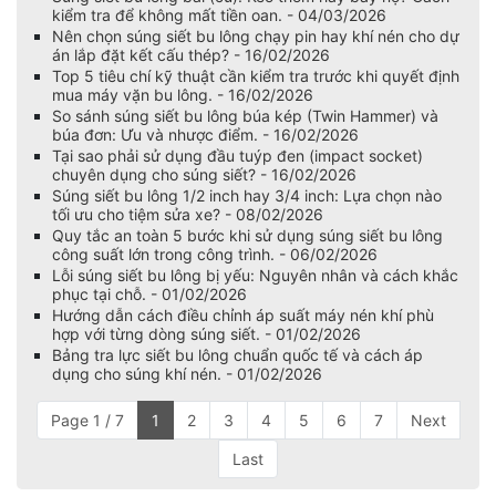
kiểm tra để không mất tiền oan. - 04/03/2026
Nên chọn súng siết bu lông chạy pin hay khí nén cho dự
án lắp đặt kết cấu thép? - 16/02/2026
Top 5 tiêu chí kỹ thuật cần kiểm tra trước khi quyết định
mua máy vặn bu lông. - 16/02/2026
So sánh súng siết bu lông búa kép (Twin Hammer) và
búa đơn: Ưu và nhược điểm. - 16/02/2026
Tại sao phải sử dụng đầu tuýp đen (impact socket)
chuyên dụng cho súng siết? - 16/02/2026
Súng siết bu lông 1/2 inch hay 3/4 inch: Lựa chọn nào
tối ưu cho tiệm sửa xe? - 08/02/2026
Quy tắc an toàn 5 bước khi sử dụng súng siết bu lông
công suất lớn trong công trình. - 06/02/2026
Lỗi súng siết bu lông bị yếu: Nguyên nhân và cách khắc
phục tại chỗ. - 01/02/2026
Hướng dẫn cách điều chỉnh áp suất máy nén khí phù
hợp với từng dòng súng siết. - 01/02/2026
Bảng tra lực siết bu lông chuẩn quốc tế và cách áp
dụng cho súng khí nén. - 01/02/2026
Page 1 / 7
1
2
3
4
5
6
7
Next
Last