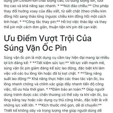
dụng pin Lithium-ion chất lượng cao, có dung lượng lớn, tuổi
thọ cao và khả năng sạc nhanh. * **Nút đảo chiều:** Cho phép
thay đổi hướng xoay của đầu xiết, từ siết chặt (theo chiều kim
đồng hồ) sang tháo lỏng (ngược chiều kim đồng hồ) một cách
linh hoạt. * **Công tắc thay pin:** Hỗ trợ việc tháo lắp và thay
thế pin một cách đơn giản, thuận tiện khi pin đã cạn kiệt.
Ưu Điểm Vượt Trội Của
Súng Vặn Ốc Pin
Súng vặn ốc pin là một dụng cụ cầm tay hiện đại mang lại nhiều
lợi ích đáng kể: * **Tiết kiệm sức lực:** Với lực xiết mạnh mẽ,
súng vặn ốc pin giảm đáng kể sức lao động, đặc biệt khi làm
việc với các bu lông lớn hoặc đã bị kẹt chặt. * **Tăng năng
suất lao động:** Khả năng thực hiện các thao tác vặn ốc, bu
lông nhanh chóng và chính xác giúp đẩy nhanh tiến độ công
việc, tối ưu hóa thời gian. * **Đảm bảo an toàn:** Giúp người
dùng tránh được các chấn thương có thể xảy ra khi vặn ốc, bu
lông bằng tay hoặc các dụng cụ thủ công khác, đặc biệt là với
những lực xiết lớn. * **Kích thước nhỏ gọn, dễ di chuyển:**
Thiết kế không dây và trọng lượng nhẹ giúp người dùng dễ