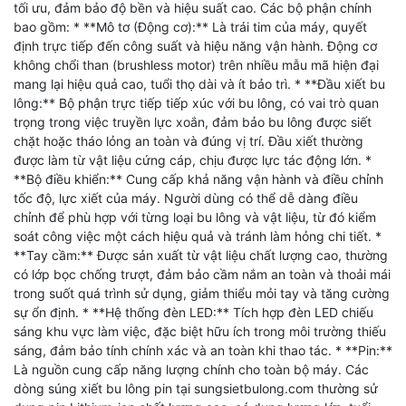
tối ưu, đảm bảo độ bền và hiệu suất cao. Các bộ phận chính
bao gồm: * **Mô tơ (Động cơ):** Là trái tim của máy, quyết
định trực tiếp đến công suất và hiệu năng vận hành. Động cơ
không chổi than (brushless motor) trên nhiều mẫu mã hiện đại
mang lại hiệu quả cao, tuổi thọ dài và ít bảo trì. * **Đầu xiết bu
lông:** Bộ phận trực tiếp tiếp xúc với bu lông, có vai trò quan
trọng trong việc truyền lực xoắn, đảm bảo bu lông được siết
chặt hoặc tháo lỏng an toàn và đúng vị trí. Đầu xiết thường
được làm từ vật liệu cứng cáp, chịu được lực tác động lớn. *
**Bộ điều khiển:** Cung cấp khả năng vận hành và điều chỉnh
tốc độ, lực xiết của máy. Người dùng có thể dễ dàng điều
chỉnh để phù hợp với từng loại bu lông và vật liệu, từ đó kiểm
soát công việc một cách hiệu quả và tránh làm hỏng chi tiết. *
**Tay cầm:** Được sản xuất từ vật liệu chất lượng cao, thường
có lớp bọc chống trượt, đảm bảo cầm nắm an toàn và thoải mái
trong suốt quá trình sử dụng, giảm thiểu mỏi tay và tăng cường
sự ổn định. * **Hệ thống đèn LED:** Tích hợp đèn LED chiếu
sáng khu vực làm việc, đặc biệt hữu ích trong môi trường thiếu
sáng, đảm bảo tính chính xác và an toàn khi thao tác. * **Pin:**
Là nguồn cung cấp năng lượng chính cho toàn bộ máy. Các
dòng súng xiết bu lông pin tại sungsietbulong.com thường sử