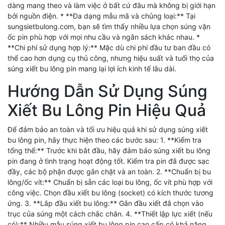
dàng mang theo và làm việc ở bất cứ đâu mà không bị giới hạn
bởi nguồn điện. * **Đa dạng mẫu mã và chủng loại:** Tại
sungsietbulong.com, bạn sẽ tìm thấy nhiều lựa chọn súng vặn
ốc pin phù hợp với mọi nhu cầu và ngân sách khác nhau. *
**Chi phí sử dụng hợp lý:** Mặc dù chi phí đầu tư ban đầu có
thể cao hơn dụng cụ thủ công, nhưng hiệu suất và tuổi thọ của
súng xiết bu lông pin mang lại lợi ích kinh tế lâu dài.
Hướng Dẫn Sử Dụng Súng
Xiết Bu Lông Pin Hiệu Quả
Để đảm bảo an toàn và tối ưu hiệu quả khi sử dụng súng xiết
bu lông pin, hãy thực hiện theo các bước sau: 1. **Kiểm tra
tổng thể:** Trước khi bắt đầu, hãy đảm bảo súng xiết bu lông
pin đang ở tình trạng hoạt động tốt. Kiểm tra pin đã được sạc
đầy, các bộ phận được gắn chặt và an toàn. 2. **Chuẩn bị bu
lông/ốc vít:** Chuẩn bị sẵn các loại bu lông, ốc vít phù hợp với
công việc. Chọn đầu xiết bu lông (socket) có kích thước tương
ứng. 3. **Lắp đầu xiết bu lông:** Gắn đầu xiết đã chọn vào
trục của súng một cách chắc chắn. 4. **Thiết lập lực xiết (nếu
có):** Nhiều mẫu súng xiết bu lông pin cao cấp có khả năng