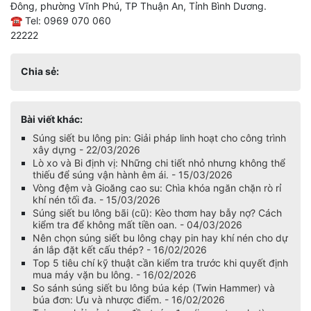
Đông, phường Vĩnh Phú, TP Thuận An, Tỉnh Bình Dương.
☎ Tel: 0969 070 060
22222
Chia sẻ:
Bài viết khác:
Súng siết bu lông pin: Giải pháp linh hoạt cho công trình
xây dựng - 22/03/2026
Lò xo và Bi định vị: Những chi tiết nhỏ nhưng không thể
thiếu để súng vận hành êm ái. - 15/03/2026
Vòng đệm và Gioăng cao su: Chìa khóa ngăn chặn rò rỉ
khí nén tối đa. - 15/03/2026
Súng siết bu lông bãi (cũ): Kèo thơm hay bẫy nợ? Cách
kiểm tra để không mất tiền oan. - 04/03/2026
Nên chọn súng siết bu lông chạy pin hay khí nén cho dự
án lắp đặt kết cấu thép? - 16/02/2026
Top 5 tiêu chí kỹ thuật cần kiểm tra trước khi quyết định
mua máy vặn bu lông. - 16/02/2026
So sánh súng siết bu lông búa kép (Twin Hammer) và
búa đơn: Ưu và nhược điểm. - 16/02/2026