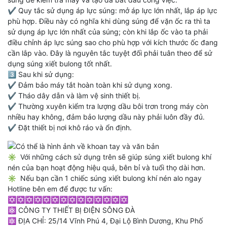
✔️ Quy tắc sử dụng áp lực súng: mở áp lực lớn nhất, lắp áp lực
phù hợp. Điều này có nghĩa khi dùng súng để vặn ốc ra thì ta
sử dụng áp lực lớn nhất của súng; còn khi lắp ốc vào ta phải
điều chỉnh áp lực súng sao cho phù hợp với kích thước ốc đang
cần lắp vào. Đây là nguyên tắc tuyệt đối phải tuân theo để sử
dụng súng xiết bulong tốt nhất.
3️⃣ Sau khi sử dụng:
✔️ Đảm bảo máy tắt hoàn toàn khi sử dụng xong.
✔️ Tháo dây dẫn và làm vệ sinh thiết bị.
✔️ Thường xuyên kiểm tra lượng dầu bôi trơn trong máy còn
nhiều hay không, đảm bảo lượng dầu này phải luôn đầy đủ.
✔️ Đặt thiết bị nơi khô ráo và ổn định.
✳️ Với những cách sử dụng trên sẽ giúp súng xiết bulong khí
nén của bạn hoạt động hiệu quả, bên bỉ và tuổi thọ dài hơn.
✳️ Nếu bạn cần 1 chiếc súng xiết bulong khí nén alo ngay
Hotline bên em để được tư vấn:
✡️✡️✡️✡️✡️✡️✡️✡️✡️✡️✡️✡️✡️✡️
⚛️ CÔNG TY THIẾT BỊ ĐIỆN SÔNG ĐÀ
⚛️ ĐỊA CHỈ: 25/14 Vĩnh Phú 4, Đại Lộ Bình Dương, Khu Phố