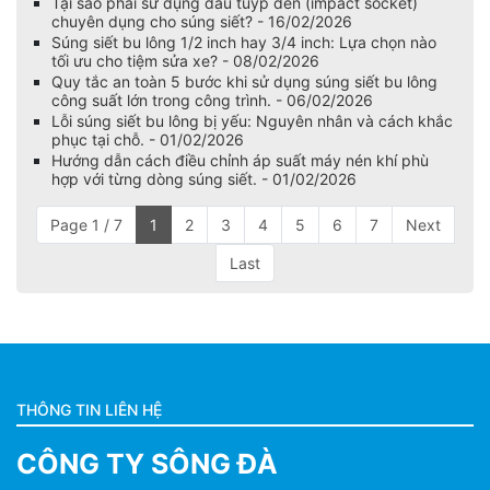
Tại sao phải sử dụng đầu tuýp đen (impact socket)
chuyên dụng cho súng siết? - 16/02/2026
Súng siết bu lông 1/2 inch hay 3/4 inch: Lựa chọn nào
tối ưu cho tiệm sửa xe? - 08/02/2026
Quy tắc an toàn 5 bước khi sử dụng súng siết bu lông
công suất lớn trong công trình. - 06/02/2026
Lỗi súng siết bu lông bị yếu: Nguyên nhân và cách khắc
phục tại chỗ. - 01/02/2026
Hướng dẫn cách điều chỉnh áp suất máy nén khí phù
hợp với từng dòng súng siết. - 01/02/2026
Page 1 / 7
1
2
3
4
5
6
7
Next
Last
THÔNG TIN LIÊN HỆ
CÔNG TY SÔNG ĐÀ