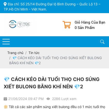
Địa chỉ: Số 25/14 Đường Đại lộ Bình Dương – Quốc Lộ 13 –
TP.Hồ Chí Minh - Việt Nam.
Giỏ Hàng Của Bạn
0 Sản Phẩm
Trang chủ
Tin tức
💎 CÁCH KÉO DÀI TUỔI THỌ CHO SÚNG XIẾT BULONG
BẰNG KHÍ NÉN 💎2
💎 CÁCH KÉO DÀI TUỔI THỌ CHO SÚNG
XIẾT BULONG BẰNG KHÍ NÉN 💎2
21/06/2024 09:47 PM
2286 Lượt xem
🔆 Tất cả các sản phẩm súng xiết bulong đều có 1 mức tuổi thọ