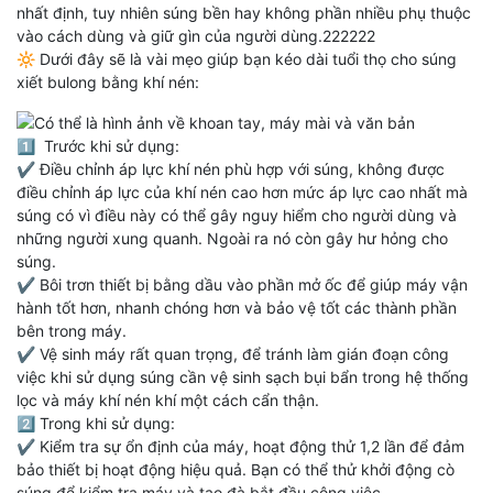
nhất định, tuy nhiên súng bền hay không phần nhiều phụ thuộc
vào cách dùng và giữ gìn của người dùng.222222
🔆 Dưới đây sẽ là vài mẹo giúp bạn kéo dài tuổi thọ cho súng
xiết bulong bằng khí nén:
1️⃣ Trước khi sử dụng:
✔️ Điều chỉnh áp lực khí nén phù hợp với súng, không được
điều chỉnh áp lực của khí nén cao hơn mức áp lực cao nhất mà
súng có vì điều này có thể gây nguy hiểm cho người dùng và
những người xung quanh. Ngoài ra nó còn gây hư hỏng cho
súng.
✔️ Bôi trơn thiết bị bằng dầu vào phần mở ốc để giúp máy vận
hành tốt hơn, nhanh chóng hơn và bảo vệ tốt các thành phần
bên trong máy.
✔️ Vệ sinh máy rất quan trọng, để tránh làm gián đoạn công
việc khi sử dụng súng cần vệ sinh sạch bụi bẩn trong hệ thống
lọc và máy khí nén khí một cách cẩn thận.
2️⃣ Trong khi sử dụng:
✔️ Kiểm tra sự ổn định của máy, hoạt động thử 1,2 lần để đảm
bảo thiết bị hoạt động hiệu quả. Bạn có thể thử khởi động cò
súng để kiểm tra máy và tạo đà bắt đầu công việc.