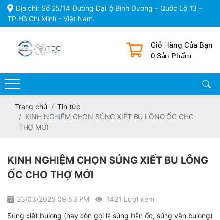
Địa chỉ: Số 25/14 Đường Đại lộ Bình Dương – Quốc Lộ 13 –
TP.Hồ Chí Minh - Việt Nam.
Giỏ Hàng Của Bạn
0 Sản Phẩm
Trang chủ
Tin tức
KINH NGHIỆM CHỌN SÚNG XIẾT BU LÔNG ỐC CHO
THỢ MỚI
KINH NGHIỆM CHỌN SÚNG XIẾT BU LÔNG
ỐC CHO THỢ MỚI
23/03/2025 09:53 PM
1421 Lượt xem
Súng xiết bulong (hay còn gọi là súng bắn ốc, súng vặn bulong)