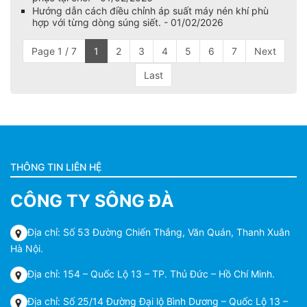
Hướng dẫn cách điều chỉnh áp suất máy nén khí phù
hợp với từng dòng súng siết. - 01/02/2026
Page 1 / 7
1
2
3
4
5
6
7
Next
Last
THÔNG TIN LIÊN HỆ
CÔNG TY SÔNG ĐÀ
Địa chỉ: Số 53 Đường Chiến Thắng, Văn Quán, Thanh Xuân
Hà Nội.
Địa chỉ: 154 – Quốc Lộ 13 – TP. Thủ Đức – Hồ Chí Minh.
Địa chỉ: Số 25/14 Đường Đại lộ Bình Dương – Quốc Lộ 13 –