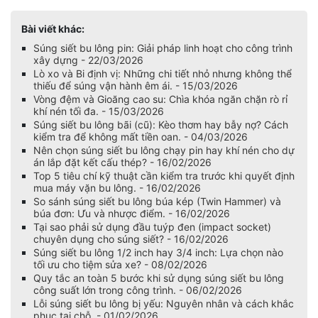
Bài viết khác:
Súng siết bu lông pin: Giải pháp linh hoạt cho công trình
xây dựng - 22/03/2026
Lò xo và Bi định vị: Những chi tiết nhỏ nhưng không thể
thiếu để súng vận hành êm ái. - 15/03/2026
Vòng đệm và Gioăng cao su: Chìa khóa ngăn chặn rò rỉ
khí nén tối đa. - 15/03/2026
Súng siết bu lông bãi (cũ): Kèo thơm hay bẫy nợ? Cách
kiểm tra để không mất tiền oan. - 04/03/2026
Nên chọn súng siết bu lông chạy pin hay khí nén cho dự
án lắp đặt kết cấu thép? - 16/02/2026
Top 5 tiêu chí kỹ thuật cần kiểm tra trước khi quyết định
mua máy vặn bu lông. - 16/02/2026
So sánh súng siết bu lông búa kép (Twin Hammer) và
búa đơn: Ưu và nhược điểm. - 16/02/2026
Tại sao phải sử dụng đầu tuýp đen (impact socket)
chuyên dụng cho súng siết? - 16/02/2026
Súng siết bu lông 1/2 inch hay 3/4 inch: Lựa chọn nào
tối ưu cho tiệm sửa xe? - 08/02/2026
Quy tắc an toàn 5 bước khi sử dụng súng siết bu lông
công suất lớn trong công trình. - 06/02/2026
Lỗi súng siết bu lông bị yếu: Nguyên nhân và cách khắc
phục tại chỗ. - 01/02/2026