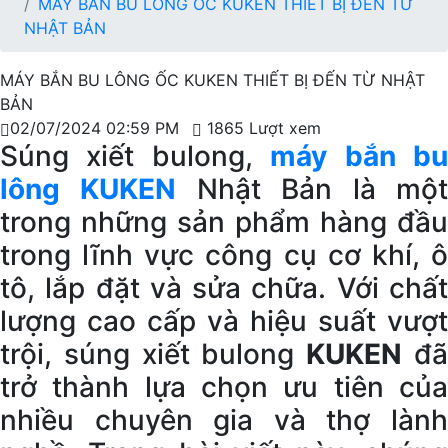
MÁY BẮN BU LÔNG ỐC KUKEN THIẾT BỊ ĐẾN TỪ
NHẬT BẢN
MÁY BẮN BU LÔNG ỐC KUKEN THIẾT BỊ ĐẾN TỪ NHẬT
BẢN
02/07/2024 02:59 PM
1865 Lượt xem
Súng xiết bulong,
máy bắn b
lông KUKEN
Nhật Bản là mộ
trong những sản phẩm hàng đầu
trong lĩnh vực công cụ cơ khí, ô
tô, lắp đặt và sửa chữa. Với chất
lượng cao cấp và hiệu suất vượt
trội, súng xiết bulong
KUKEN
đ
trở thành lựa chọn ưu tiên của
nhiều chuyên gia và thợ lành