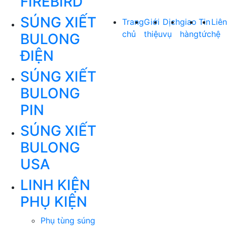
FIREBIRD
SÚNG XIẾT
Trang
Giới
Dịch
giao
Tin
Liên
chủ
thiệu
vụ
hàng
tức
hệ
BULONG
ĐIỆN
SÚNG XIẾT
BULONG
PIN
SÚNG XIẾT
BULONG
USA
LINH KIỆN
PHỤ KIỆN
Phụ tùng súng