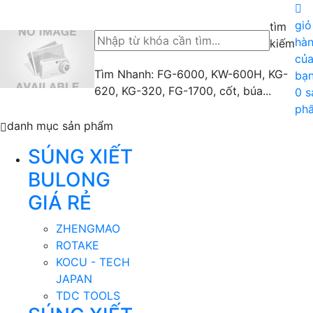
giỏ
tìm
hà
kiếm
củ
Tìm Nhanh: FG-6000, KW-600H, KG-
bạ
620, KG-320, FG-1700, cốt, búa...
0 s
ph
danh mục sản phẩm
SÚNG XIẾT
BULONG
GIÁ RẺ
ZHENGMAO
ROTAKE
KOCU - TECH
JAPAN
TDC TOOLS