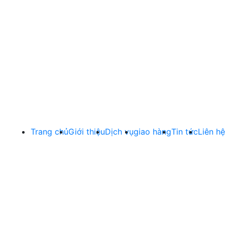
Trang chủ
Giới thiệu
Dịch vụ
giao hàng
Tin tức
Liên hệ