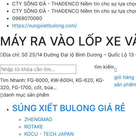
CTY SÔNG ĐÀ - THAĐENCO Niềm tin cho sự lựa chọn.!
CTY SÔNG ĐÀ - THAĐENCO Niềm tin cho sự lựa chọn.!
0969070060
https://sungxietbulong.com/
MÁY RA VÀO LỐP XE V
Địa chỉ: Số 25/14 Đường Đại lộ Bình Dương – Quốc Lộ 13 
tìm kiếm
giỏ hàng
Tìm Nhanh: FG-6000, KW-600H, KG-620, KG-
sản phẩ
320, FG-1700, cốt, búa...
danh mục sản phẩm
SÚNG XIẾT BULONG GIÁ RẺ
ZHENGMAO
ROTAKE
KOCU - TECH JAPAN