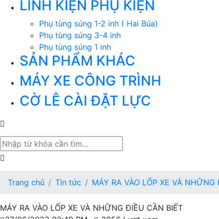
LINH KIỆN PHỤ KIỆN
Phụ tùng súng 1-2 inh ( Hai Búa)
Phụ tùng súng 3-4 inh
Phụ tùng súng 1 inh
SẢN PHẨM KHÁC
MÁY XE CÔNG TRÌNH
CỜ LÊ CÀI ĐẶT LỰC
Trang chủ
Tin tức
MÁY RA VÀO LỐP XE VÀ NHỮNG 
MÁY RA VÀO LỐP XE VÀ NHỮNG ĐIỀU CẦN BIẾT