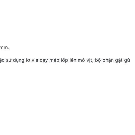
7mm.
ệc sử dụng lơ via cạy mép lốp lên mỏ vịt, bộ phận gật gù