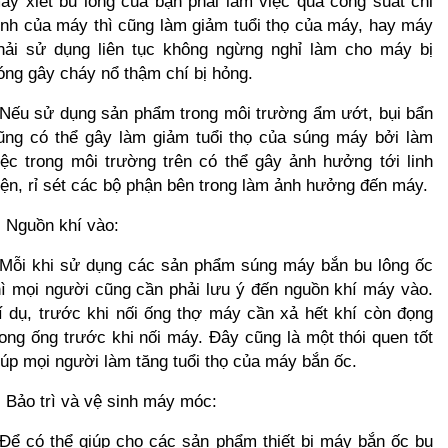
áy xiết bu lông của bạn phải làm việc quá công suất chỉ 
ịnh của máy thì cũng làm giảm tuổi thọ của máy, hay máy 
hải sử dụng liên tục không ngừng nghỉ làm cho máy bị 
óng gây cháy nổ thậm chí bị hỏng.
 Nếu sử dụng sản phẩm trong môi trường ẩm ướt, bụi bẩn 
ũng có thể gây làm giảm tuổi thọ của súng máy bởi làm 
iệc trong môi trường trên có thể gây ảnh hưởng tới linh 
iện, rỉ sét các bộ phận bên trong làm ảnh hưởng đến máy.
. Nguồn khí vào:
 Mỗi khi sử dụng các sản phẩm súng máy bắn bu lông ốc 
hì mọi người cũng cần phải lưu ý đến nguồn khí máy vào. 
í dụ, trước khi nối ống thợ máy cần xả hết khí còn đọng 
rong ống trước khi nối máy. Đây cũng là một thói quen tốt 
iúp mọi người làm tăng tuổi thọ của máy bắn ốc.
. Bảo trì và vệ sinh máy móc:
 Để có thể giúp cho các sản phẩm thiết bị máy bắn ốc bu 