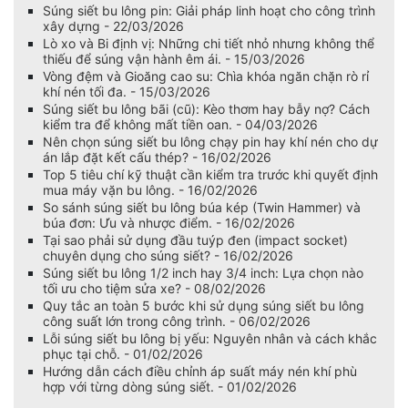
Súng siết bu lông pin: Giải pháp linh hoạt cho công trình
xây dựng - 22/03/2026
Lò xo và Bi định vị: Những chi tiết nhỏ nhưng không thể
thiếu để súng vận hành êm ái. - 15/03/2026
Vòng đệm và Gioăng cao su: Chìa khóa ngăn chặn rò rỉ
khí nén tối đa. - 15/03/2026
Súng siết bu lông bãi (cũ): Kèo thơm hay bẫy nợ? Cách
kiểm tra để không mất tiền oan. - 04/03/2026
Nên chọn súng siết bu lông chạy pin hay khí nén cho dự
án lắp đặt kết cấu thép? - 16/02/2026
Top 5 tiêu chí kỹ thuật cần kiểm tra trước khi quyết định
mua máy vặn bu lông. - 16/02/2026
So sánh súng siết bu lông búa kép (Twin Hammer) và
búa đơn: Ưu và nhược điểm. - 16/02/2026
Tại sao phải sử dụng đầu tuýp đen (impact socket)
chuyên dụng cho súng siết? - 16/02/2026
Súng siết bu lông 1/2 inch hay 3/4 inch: Lựa chọn nào
tối ưu cho tiệm sửa xe? - 08/02/2026
Quy tắc an toàn 5 bước khi sử dụng súng siết bu lông
công suất lớn trong công trình. - 06/02/2026
Lỗi súng siết bu lông bị yếu: Nguyên nhân và cách khắc
phục tại chỗ. - 01/02/2026
Hướng dẫn cách điều chỉnh áp suất máy nén khí phù
hợp với từng dòng súng siết. - 01/02/2026