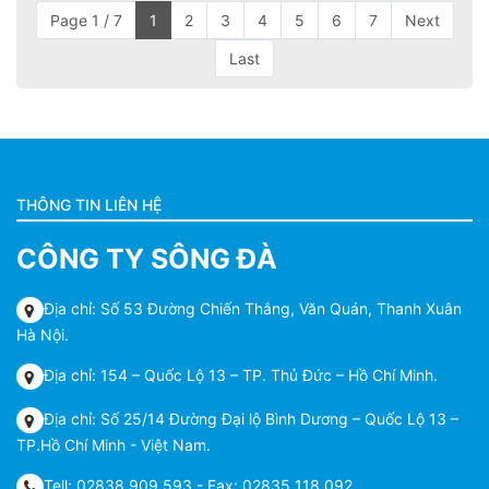
Page 1 / 7
1
2
3
4
5
6
7
Next
Last
THÔNG TIN LIÊN HỆ
CÔNG TY SÔNG ĐÀ
Địa chỉ: Số 53 Đường Chiến Thắng, Văn Quán, Thanh Xuân
Hà Nội.
Địa chỉ: 154 – Quốc Lộ 13 – TP. Thủ Đức – Hồ Chí Minh.
Địa chỉ: Số 25/14 Đường Đại lộ Bình Dương – Quốc Lộ 13 –
TP.Hồ Chí Minh - Việt Nam.
Tell: 02838 909 593 - Fax: 02835 118 092