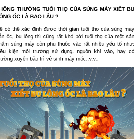
HÔNG THƯỜNG TUỔI THỌ CỦA SÚNG MÁY XIẾT BU 
ÔNG ỐC LÀ BAO LÂU ?
ể có thể xác định được thời gian tuổi thọ của súng máy 
ắn ốc, bu lông thì cũng rất khó bởi tuổi thọ của một sản 
hẩm súng máy còn phụ thuộc vào rất nhiều yếu tố như: 
iều kiện môi trường sử dụng, nguồn khí vào, hay có 
hường xuyên bảo trì vệ sinh máy móc..v.v..