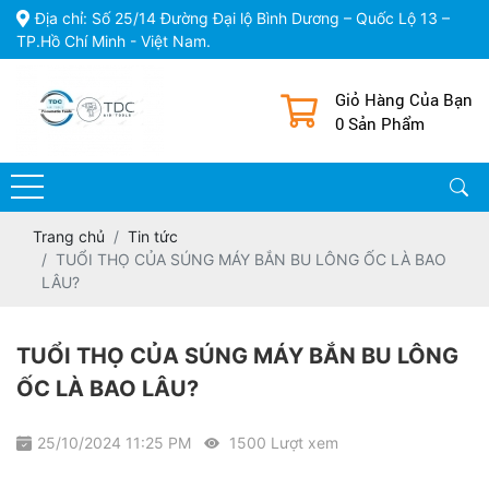
Địa chỉ: Số 25/14 Đường Đại lộ Bình Dương – Quốc Lộ 13 –
TP.Hồ Chí Minh - Việt Nam.
Giỏ Hàng Của Bạn
0 Sản Phẩm
Trang chủ
Tin tức
TUỔI THỌ CỦA SÚNG MÁY BẮN BU LÔNG ỐC LÀ BAO
LÂU?
TUỔI THỌ CỦA SÚNG MÁY BẮN BU LÔNG
ỐC LÀ BAO LÂU?
25/10/2024 11:25 PM
1500 Lượt xem