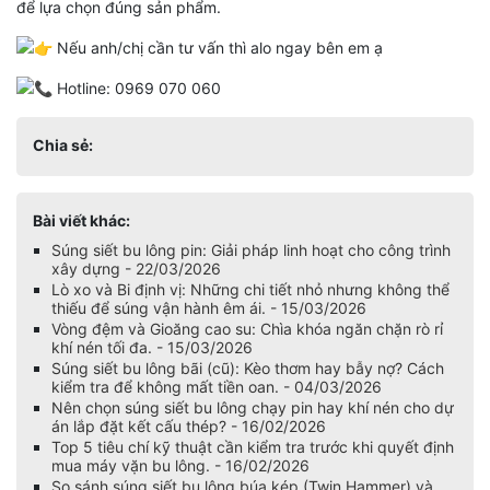
để lựa chọn đúng sản phẩm.
Nếu anh/chị cần tư vấn thì alo ngay bên em ạ
Hotline: 0969 070 060
Chia sẻ:
Bài viết khác:
Súng siết bu lông pin: Giải pháp linh hoạt cho công trình
xây dựng - 22/03/2026
Lò xo và Bi định vị: Những chi tiết nhỏ nhưng không thể
thiếu để súng vận hành êm ái. - 15/03/2026
Vòng đệm và Gioăng cao su: Chìa khóa ngăn chặn rò rỉ
khí nén tối đa. - 15/03/2026
Súng siết bu lông bãi (cũ): Kèo thơm hay bẫy nợ? Cách
kiểm tra để không mất tiền oan. - 04/03/2026
Nên chọn súng siết bu lông chạy pin hay khí nén cho dự
án lắp đặt kết cấu thép? - 16/02/2026
Top 5 tiêu chí kỹ thuật cần kiểm tra trước khi quyết định
mua máy vặn bu lông. - 16/02/2026
So sánh súng siết bu lông búa kép (Twin Hammer) và