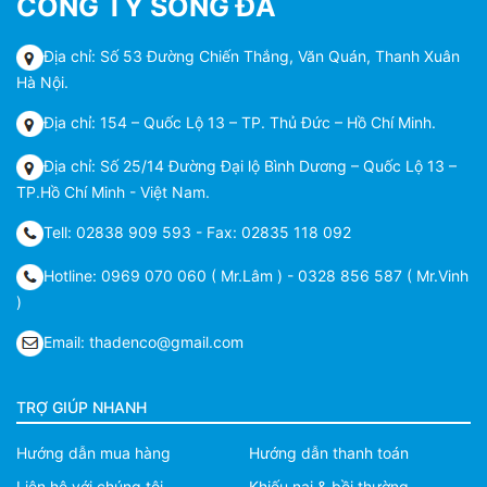
CÔNG TY SÔNG ĐÀ
Địa chỉ: Số 53 Đường Chiến Thắng, Văn Quán, Thanh Xuân
Hà Nội.
Địa chỉ: 154 – Quốc Lộ 13 – TP. Thủ Đức – Hồ Chí Minh.
Địa chỉ: Số 25/14 Đường Đại lộ Bình Dương – Quốc Lộ 13 –
TP.Hồ Chí Minh - Việt Nam.
Tell: 02838 909 593 - Fax: 02835 118 092
Hotline: 0969 070 060 ( Mr.Lâm ) - 0328 856 587 ( Mr.Vinh
)
Email: thadenco@gmail.com
TRỢ GIÚP NHANH
Hướng dẫn mua hàng
Hướng dẫn thanh toán
Liên hệ với chúng tôi
Khiếu nại & bồi thường