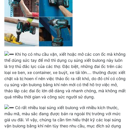
Khi họ có nhu cầu vặn, xiết hoặc mở các con ốc mà không
thể dùng sức tay để mở thì dụng cụ súng xiết bulong này luôn
là trợ thủ đắc lực của các thợ. Đặc biệt, những đai ốc trên các
loại xe ben, xe container, xe buýt, xe tải lớn…. thường được xiết
chặt và bị hoen rỉ nên việc tháo ốc ra rất khó, do đó chỉ có công
cụ súng vặn bulong bằng khí nén mới có thể hõ trợ việc mở,
tháo lắp các đai ốc lớn dễ dàng và nhanh chóng, mà không mất
quá nhiều thời gian và công sức người sử dụng.
Có rất nhiều loại súng xiết bulong với nhiều kích thước,
mẫu mã, màu sắc đang được bán ra ngoài thị trường với mức
giá ưu đãi. Vì vậy, chúng ta cần tìm hiểu thật kỹ các loại súng
vặn bulong bằng khí nén tùy theo nhu cầu, mục đích sử dụng