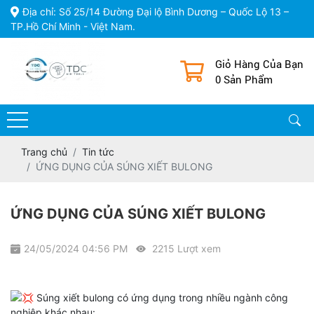
Địa chỉ: Số 25/14 Đường Đại lộ Bình Dương – Quốc Lộ 13 –
TP.Hồ Chí Minh - Việt Nam.
Giỏ Hàng Của Bạn
0 Sản Phẩm
Trang chủ
Tin tức
ỨNG DỤNG CỦA SÚNG XIẾT BULONG
ỨNG DỤNG CỦA SÚNG XIẾT BULONG
24/05/2024 04:56 PM
2215 Lượt xem
Súng xiết bulong có ứng dụng trong nhiều ngành công
nghiệp khác nhau: